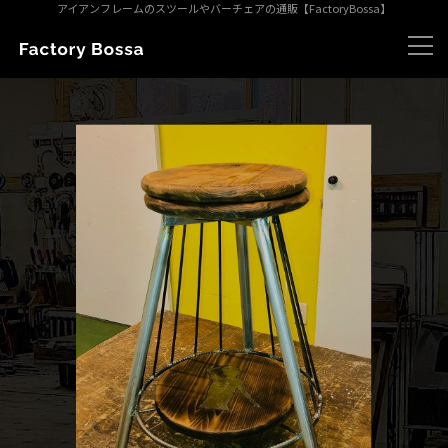
アイアンフレームのスツールやバーチェアの通販【FactoryBossa】
ホーム
こだわり
素材
手入れ
スツールの選び方
オーダー製作
実例紹介
お客様の声