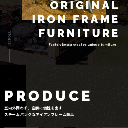
O
R
I
G
I
N
A
L
FAQ
I
R
O
N
F
R
A
M
E
F
U
R
N
I
T
U
R
E
工房概要
お問い合わせ
F
a
c
t
o
r
y
B
o
s
s
a
c
r
e
a
t
e
s
u
n
i
q
u
e
f
u
r
n
i
t
u
r
e
.
オンラインショップ
PRODUCE
室内外問わず、空間に個性を出す
スチームパンクなアイアンフレーム商品